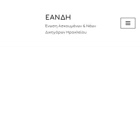
ΕΑΝΔΗ
Skip
to
Ένωση Ασκουμένων & Νέων
content
Δικηγόρων Ηρακλείου
Με όραμα
για τη νέα
γενιά
Δικηγόρων
του