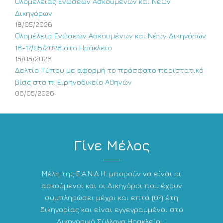
Ολομέλειας Ενώσεων Ασκουμένων και Νέων
Δικηγόρων
18/05/2026
Ολομέλεια Ενώσεων Ασκουμένων και Νέων Δικηγόρων
16-17/05/2026 στο Ηράκλειο
15/05/2026
Δελτίο Τύπου με αφορμή το πρόσφατο περιστατικό
βίας στο π. Ειρηνοδικείο Αθηνών
06/05/2026
Γίνε Μέλος
Μέλη της Ε.Α.Ν.Δ.Η. μπορούν να είναι οι
ασκούμενοι και οι Δικηγόροι που έχουν
συμπληρώσει μέχρι και επτά (07) έτη
δικηγορίας και είναι εγγεγραμμένοι στο
Δικηγορικό Σύλλογο Ηρακλείου.