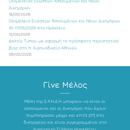
Ολομέλειας Ενώσεων Ασκουμένων και Νέων
Δικηγόρων
18/05/2026
Ολομέλεια Ενώσεων Ασκουμένων και Νέων Δικηγόρων
16-17/05/2026 στο Ηράκλειο
15/05/2026
Δελτίο Τύπου με αφορμή το πρόσφατο περιστατικό
βίας στο π. Ειρηνοδικείο Αθηνών
06/05/2026
Γίνε Μέλος
Μέλη της Ε.Α.Ν.Δ.Η. μπορούν να είναι οι
ασκούμενοι και οι Δικηγόροι που έχουν
συμπληρώσει μέχρι και επτά (07) έτη
δικηγορίας και είναι εγγεγραμμένοι στο
Δικηγορικό Σύλλογο Ηρακλείου.