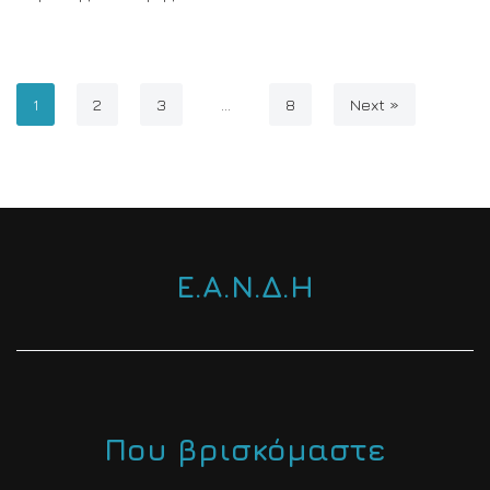
1
2
3
…
8
Next »
Ε.Α.Ν.Δ.Η
Που βρισκόμαστε