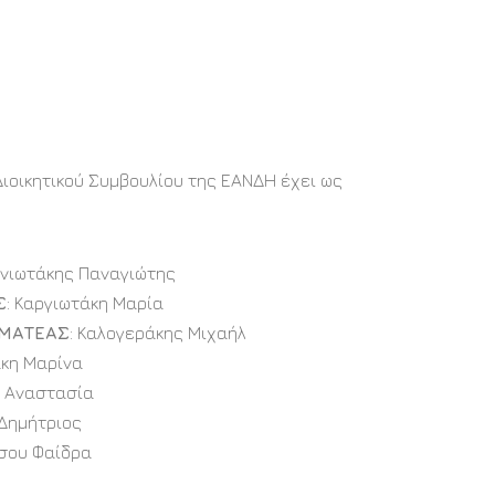
ιοικητικού Συμβουλίου της ΕΑΝΔΗ έχει ως
ρινιωτάκης Παναγιώτης
Σ
: Καργιωτάκη Μαρία
ΜΜΑΤΕΑΣ
: Καλογεράκης Μιχαήλ
άκη Μαρίνα
ά Αναστασία
 Δημήτριος
τσου Φαίδρα