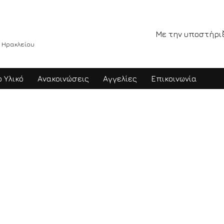
Με την υποστήρι
 Ηρακλείου
 Υλικό
Ανακοινώσεις
Αγγελίες
Επικοινωνία
Ε.Α.Ν.Δ.Η.