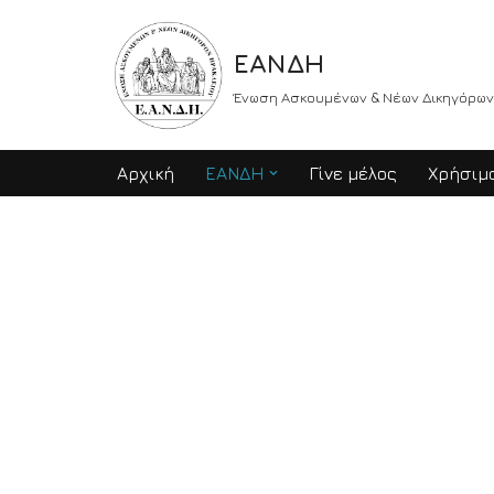
ΕΑΝΔΗ
Skip
to
Ένωση Ασκουμένων & Νέων Δικηγόρων
content
Αρχική
ΕΑΝΔΗ
Γίνε μέλος
Χρήσιμο