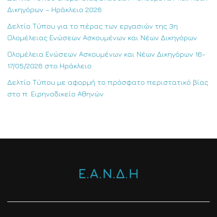
Δικηγόρων – Ηράκλειο 2026
Δελτίο Τύπου για το πέρας των εργασιών της 3η
Ολομέλειας Ενώσεων Ασκουμένων και Νέων Δικηγόρων
Ολομέλεια Ενώσεων Ασκουμένων και Νέων Δικηγόρων 16-
17/05/2026 στο Ηράκλειο
Δελτίο Τύπου με αφορμή το πρόσφατο περιστατικό βίας
στο π. Ειρηνοδικείο Αθηνών
Ε.Α.Ν.Δ.Η