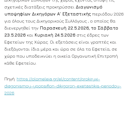
σχετικές διατάξεις προκηρύσσει
Διαγωνισμό
υποψηφίων Δικηγόρων Α’ Εξεταστικής
περιόδου 2026
για όλους τους Δικηγορικούς Συλλόγους , ο οποίος θα
διενεργηθεί την
Παρασκευή 22.5.2026,
το Σάββατο
23.5.2026
και
Κυριακή 24.5.2026
στις έδρες των
Εφετείων της Χώρας. Οι εξετάσεις είναι γραπτές και
διεξάγονται ίδια μέρα και ώρα σε όλα τα Εφετεία, σε
χώρο που υποδεικνύει η οικεία Οργανωτική Επιτροπή
κάθε Εφετείου.
Πηγή:
https://olomeleia.gr/el/content/prokiryxi-
diagonismoy-ypopsifion-dikigoron-exetastikis-periodoy-
2026