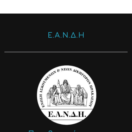
Ε.Α.Ν.Δ.Η