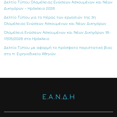
Δελτίο Τύπου Ολομέλειας Ενώσεων Ασκουμένων και Νέων
Δικηγόρων – Ηράκλειο 2026
Δελτίο Τύπου για το πέρας των εργασιών της 3η
Ολομέλειας Ενώσεων Ασκουμένων και Νέων Δικηγόρων
Ολομέλεια Ενώσεων Ασκουμένων και Νέων Δικηγόρων 16-
17/05/2026 στο Ηράκλειο
Δελτίο Τύπου με αφορμή το πρόσφατο περιστατικό βίας
στο π. Ειρηνοδικείο Αθηνών
Ε.Α.Ν.Δ.Η