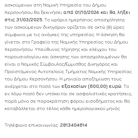
ασκούμενων στη Νομική Υπηρεσία του Δήμου
Χερσονήσου θα ξεκινήσει
από 01/10/2024 και θα λήξει
στις 31/03/2025.
Το ωράριο ημερήσιας απασχόλησης
των ασκούμενων δικηγόρων ορίζεται σε οκτώ (8) ώρες
σύμφωνα με τις ανάγκες της υπηρεσίας. Η άσκηση θα
γίνεται στο Γραφείο της Νομικής Υπηρεσίας του Δήμου
Χερσονήσου. Υπεύθυνος τήρησης και ελέγχου του
παρουσιολογίου και άσκησης των απασχολουμένων θα
είναι ο Νομικός Σύμβουλος/Έμμισθος Δικηγόρος και
Προϊστάμενος Αυτοτελούς Τμήματος Νομικής Υπηρεσίας
του Δήμου Χερσονήσου. Η μηνιαία αποζημίωση τους
ανέρχεται στο ποσό των
εξακοσίων (600,00) ευρώ
. Το
εν λόγω ποσό δεν υπόκειται σε ασφαλιστικές κρατήσεις,
παρά μόνο σε παρακράτηση φόρου εισοδήματος και θα
καταβάλλεται στο τέλος κάθε ημερολογιακού μηνός.
Τηλέφωνο επικοινωνίας:
2813404614