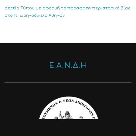
Δελτίο Τύπου με αφορμή το πρόσφατο περιστατικό βίας
στο π. Ειρηνοδικείο Αθηνών
Ε.Α.Ν.Δ.Η