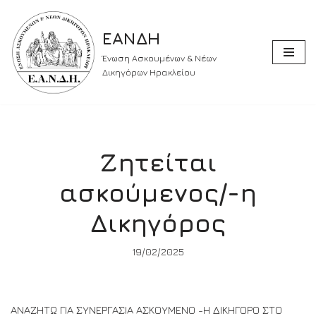
ΕΑΝΔΗ
Skip
to
Ένωση Ασκουμένων & Νέων
content
Δικηγόρων Ηρακλείου
Ζητείται
ασκούμενος/-η
Δικηγόρος
19/02/2025
ΑΝΑΖΗΤΩ ΓΙΑ ΣΥΝΕΡΓΑΣΙΑ ΑΣΚΟΥΜΕΝΟ -Η ΔΙΚΗΓΟΡΟ ΣΤΟ