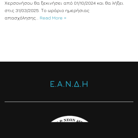
Χερσονήσου θα ξεκινήσει από 01/10/2024 και θα λήξει
στις 31/03/2025. Το ωράριο ημερήσιας
απασχόλησης…
Read More »
Ε.Α.Ν.Δ.Η